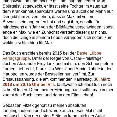
Intensivstation und möchte mit ihm, nur ihm, reden. Max'
Spürgeist ist geweckt, er lässt seine Tochter im Asuto auf
dem Krankenhausparkplatz warten und sucht den Mann auf.
Der gibt ihm zu verstehen, dass er Max mit vollem
Bewusstsein angerufen hat und sagt ihm, er solle für
mindestens ein Jahr von der Bildfläche verschwinden, sonst
ende er, Max, wie er. Zunächst versteht dieser gar nichts,
doch die Dinge in seinem Leben verändern sich sofort, zum
wirklich schlechten für Max.
Das Buch erschien bereits 2015 bei der
Bastei Lübbe
Verlagsgruppe
. Unter der Regie von Oscar-Preisträger
Jochen Alexander Freydank und mit u.a. den Schauspielern
Torben Liebrecht, Franziska Weisz und Armin Rohde in den
Hauptrollen wurde der Bestseller nun verfilmt. Zur
Erstausstrahlung, die am kommenden Karfreitag,
30. März
2018 um 20:15 Uhr bei RTL
läuft,wollte ich das Buch noch
schnell lesen. Denn meiner Meinung nach sollte man immer
zuerst das Buch lesen und dann den Film sehen!
Sebastian Fitzek gehört zu meinen absoluten
Lieblingsautoren und ich wurde auch dieses Mal nicht
enttäuscht. Von der ersten Seite an kann mich der Autor